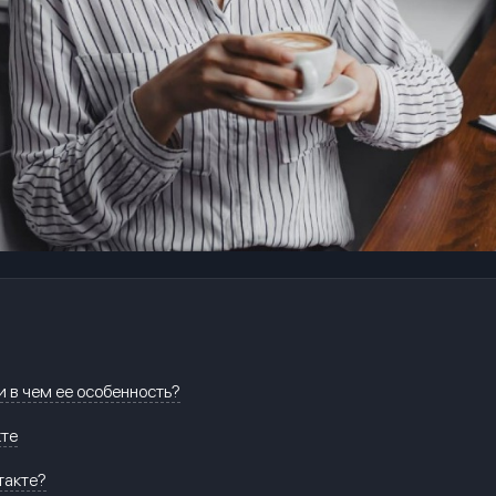
и в чем ее особенность?
кте
такте?