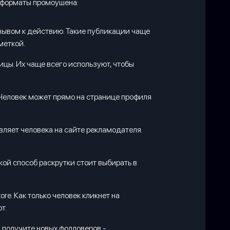
е форматы промоушена:
изывом к действию. Такие публикации чаще
меткой.
ицы. Их чаще всего используют, чтобы
 Человек может прямо на странице профиля
вляет человека на сайте рекламодателя.
кой способ раскрутки стоит выбирать в
e. Как только человек кликнет на
т.
 получите новых фолловеров -