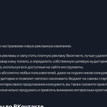
ых настраиваем новую рекламную кампанию.
за рекламы и запустить платную рекламу Вконтакте, лучше удели
 товар кому попало, а определить собственную целевую аудитор
о, используя все доступные на сайте инструменты.
 абсолютно любых пользователей, даже на подписчиков конкурен
дитории и позволит неплохо сэкономить бюджет на самом старте
заинтересовало предложение конкурента, вы также сможете привл
 изначально продумать и привлечь внимание интересным креатив
ы во ВКонтакте