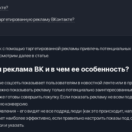
кте?
таргетированную рекламу ВКонтакте?
 как с помощью таргетированной рекламы привлечь потенциальны
смотрим далее в статье.
 реклама ВК и в чем ее особенность?
рые соцсеть показывает пользователям в новостной ленте или в 
ожно показывать рекламу только потенциально заинтересованн
е готовы совершить покупку. Если показать рекламу не всем по
ую конверсию.
ления - его видят не все подряд люди (как это происходит, напри
ает наиболее эффективно, если правильно настроить показы по
и и указать: