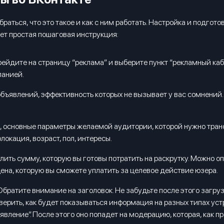
раться, что это такое и как с ним работать. Настройка и подгот
т простая пошаговая инструкция:
ейдите на страницу “реклама” и выберите пункт “рекламный каб
панией.
бъявлений, эффективность которых не вызывает у вас сомнений
, основные параметры желаемой аудитории, которой нужно тран
локация, возраст, пол, интересы.
лить сумму, которую вы готовы потратить на раскрутку. Можно 
- цена, которую вы сможете уплатить за целевое действие юзера.
братите внимание на заголовок. Не забудьте после этого загрузи
ерить, как будет показываться информация на разных типах устр
явление”. После этого оно попадет на модерацию, которая, как пр