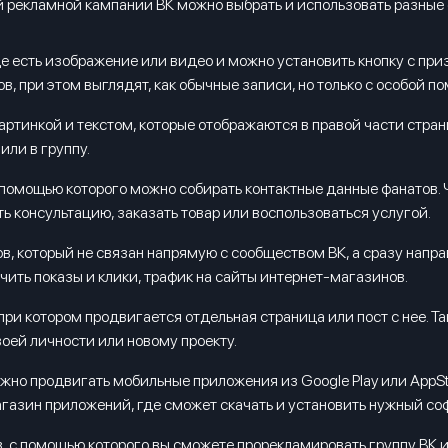
й рекламной кампании ВК можно выбрать и использовать разны
где есть изображение или видео и можно установить кнопку с пр
, при этом выглядят, как обычные записи, но только с особой по
картинкой и текстом, которые отображаются в правой части стран
или в группу.
 помощью которого можно собирать контактные данные фанатов.
ь консультацию, заказать товар или воспользоваться услугой.
в, который не связан напрямую с сообществом ВК, а сразу напра
чить показы и клики, трафик на сайты интернет-магазинов.
при котором продвигается отдельная страница или пост с нее. Та
воей личности или новому проекту.
о продвигать мобильные приложения из Google Play или AppStor
агазин приложений, где сможет скачать и установить нужный соф
 с помощью которого вы сможете прорекламировать группу ВК и