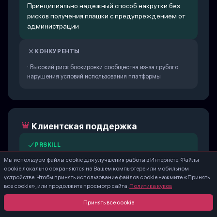
Принципиально надежный способ накрутки без
рисков получения плашки с предупреждением от
администрации
КОНКУРЕНТЫ
: Высокий риск блокировки сообщества из-за грубого
нарушения условий использования платформы
Клиентская поддержка
PRSKILL
Мы используем файлы cookie для улучшения работы в Интернете. Файлы
В личном кабинете круглосуточно работают 18
cookie локально сохраняются на Вашем компьютере или мобильном
операторов поддержки в режиме 24/7
устройстве. Чтобы принять использование файлов cookie нажмите «Принять
все cookie», или продолжите просмотр сайта.
Политика куков
КОНКУРЕНТЫ
Принять все cookie
Полное отсутствие обратной связи или многодневное