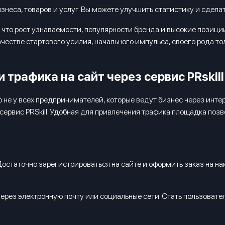
знеса, товаров и услуг. Вы можете улучшить статистику и сдел
 что рост узнаваемости, популярности бренда и высокие позиции
честве стартового усилия, начального импульса, своего рода то
трафика на сайт через сервис PRskill
о не у всех предпринимателей, которые ведут бизнес через инт
сервис PRSkill. Удобная для привлечения трафика площадка поз
Достаточно зарегистрироваться на сайте и оформить заказ на н
через электронную почту или социальные сети. Стать пользоват