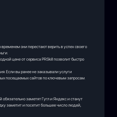
 временем они перестают верить в успех своего
ньги.
дной цене от сервиса PRSkill позволит быстро
ия. Если вы ранее не заказывали услуги
мых посещаемых сайтов по ключевым запросам.
й обязательно заметят Гугл и Яндекс и станут
дку заметит и посетит большее число людей,