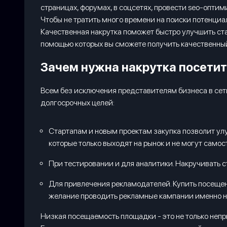
страницах, форумах, в соцсетях, провести seo-опт
Чтобы не тратить много времени на поиски потенциал
Качественная накрутка поможет быстро улучшить ст
помощью которых вы сможете получить качественный т
Зачем нужна накрутка посетит
Всем без исключения представителям бизнеса в сети
долгосрочных целей:
Стартапам и новым проектам закупка позволит улу
которые только выходят на рынок и не могут само
При тестировании и для аналитики. Накручивать с
Для привлечения рекламодателей. Купить посещени
желание проводить рекламные кампании именно н
Низкая посещаемость площадки - это не только непр