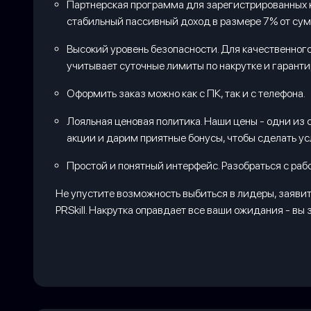
Партнерская программа для зарегистрированных кл
стабильный пассивный доход в размере 7% от сумм
Высокий уровень безопасности. Для качественног
учитывает суточные лимиты по накрутке и гарант
Оформить заказ можно как с ПК, так и с телефона.
Лояльная ценовая политика. Наши цены - одни из 
акции и дарим приятные бонусы, чтобы сделать усл
Простой и понятный интерфейс. Разобраться с раб
Не упустите возможность выбиться в лидеры, заявить
PRSkill. Накрутка оправдает все ваши ожидания - вы