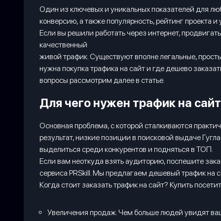
Один из ключевых и уникальных показателей для люб
конверсию, а также популярность, рейтинг проекта и
Если вы решили работать через интернет, продвигат
качественный
живой трафик. Существуют вполне легальные, просты
нужна покупка трафика на сайт и где дешево заказа
вопросы рассмотрим далее в статье.
Для чего нужен трафик на сай
Основная проблема, с которой сталкиваются практич
результат, низкие позиции в поисковой выдаче Гугла
выделиться среди конкурентов и подняться в ТОП.
Если вам неоткуда взять аудиторию, поспешите зака
сервиса PRSkill. Мы предлагаем дешевый трафик на 
Когда стоит заказать трафик на сайт? Купить посетит
Увеличения продаж. Чем больше людей увидят ваш