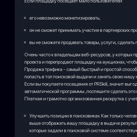
Если площадку посещает мало пользователей:
его невозможно монетизировать;
он не сможет принимать участие в партнерских пр
вы не сможете продавать товары, услуги, сделать п
Очень часто к владельцам веб-ресурсов, у которых 
проекта и перепродают площадку на аукционах, чтобы
Продажа трафика - самый быстрый и простой способ 
попасть в топ поисковой выдачи и занять свою нишу 
Если вы покупаете посещения от PRSkill, значит выг
автоматической программы ,поспешите сделать это 
Платная и грамотно организованная раскрутка с уч
Улучшить позиции в поисковиках. Как только чело
выше отображать вашу площадку в выдаче результа
которые задали в поисковой системе соответству