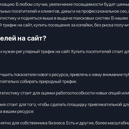
имизацию. В любом случае, увеличение посещаемости будет ценн
ьных посетителей и клиентов, деньги на профессиональное сео, п
атистику и подняться выше в выдаче поисковых систем. В наше
рафик на сайт, купить посещения за копейки, без риска получит
елей на сайт?
 нужен регулярный трафик на сайт. Купить посетителей стоит дл
чшить показатели нового ресурса, привлечь к нему внимание пуб
стоятельно собирать природный трафик.
татистику стоит для оценки работоспособности новых опций или
я стоит для того, чтобы сделать площадку привлекательной для
а вашем ресурсе.
иятно для собственника бизнеса. Есть и другие, более масштабн