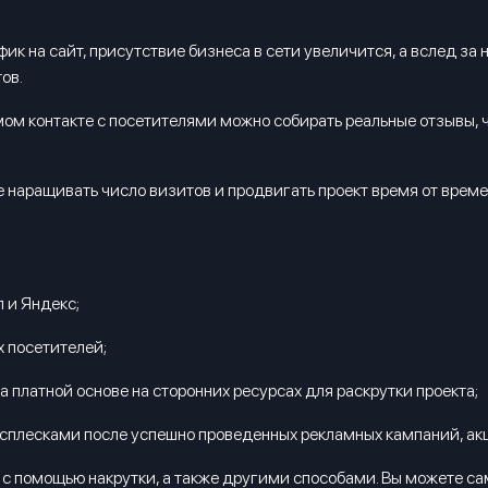
к на сайт, присутствие бизнеса в сети увеличится, а вслед за н
ов.
мом контакте с посетителями можно собирать реальные отзывы, 
ете наращивать число визитов и продвигать проект время от вре
 и Яндекс;
х посетителей;
 платной основе на сторонних ресурсах для раскрутки проекта;
сплесками после успешно проведенных рекламных кампаний, акци
 с помощью накрутки, а также другими способами. Вы можете са