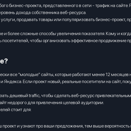
ого бизнес-проекта, представленного в сети - трафик на сайте.
 уровень дохода собственника веб-ресурса.
ь услуги, продавать товары или популяризовать бизнес-проект, 
е и более сложные способы увеличения показателя. Кому и когда
ть посетителей, чтобы организовать эффективное продвижение пр
те?
ески все “молодые” сайты, которые работают менее 12 месяцев н
 и Яндекса. Если проект новый, реальные посетители на сайт, п
зать дешевый traffic, чтобы сделать веб-ресурс привлекательны
сайт недорого для привлечения целевой аудитории.
елей стоит для:
 проект и узнают про ваши предложения, тем выше вероятность