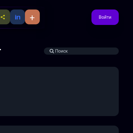
+
Войти
т