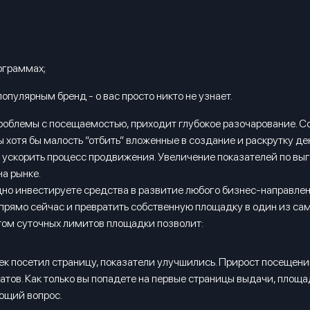
ограммах;
опулярным бренд - о вас просто никто не узнает.
проблемы с посещаемостью, приходит глубокое разочарование. Со
 хотя бы малость “отбить” вложенные в создание и раскрутку де
ускорить процесс продвижения. Увеличение показателей по выго
на рынке.
одно инвестируете средства в развитие любого бизнес-направлен
прямо сейчас и превратить собственную площадку в один из са
етом суточных лимитов площадки позволит:
век посетил страницу, показатели улучшились. Прирост посещени
тов. Как только вы попадете на первые страницы выдачи, площа
ющий вопрос.