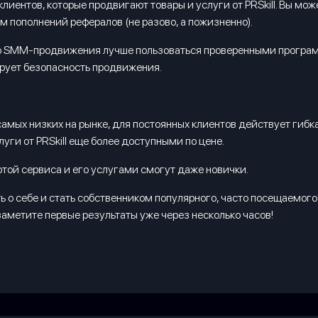
иентов, которые продвигают товары и услуги от PRSkill. Вы мож
 пополнений рефералов (не разово, а пожизненно).
о SMM-продвижения лучше пользоваться проверенными программ
ирует безопасность продвижения.
самых низких на рынке, для постоянных клиентов действует гиб
уги от PRSkill еще более доступными по цене.
отой сервиса и его услугами смогут даже новички.
 о себе и стать собственником популярного, часто посещаемого 
 заметите первые результаты уже через несколько часов!