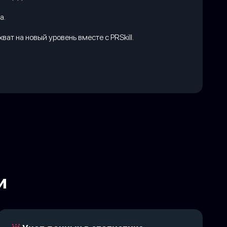
а.
т на новый уровень вместе с PRSkill.
и