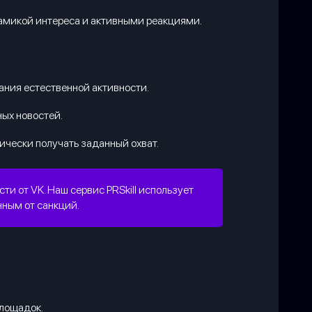
амикой интереса и активными реакциями.
ания естественной активности.
ых новостей.
чески получать заданный охват.
 от VK. Наш сервис PRSkill использует
ным от санкций.
площадок.