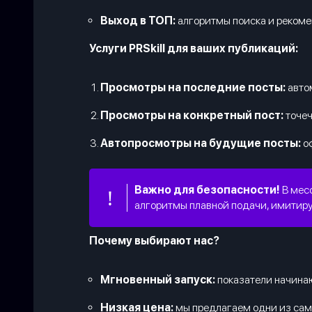
Выход в ТОП:
алгоритмы поиска и рекоме
Услуги PRSkill для ваших публикаций:
Просмотры на последние посты:
автом
Просмотры на конкретный пост:
точеч
Автопросмотры на будущие посты:
оф
Важно для безопасности!
В месс
алгоритмы плавной подачи, имитиру
Почему выбирают нас?
Мгновенный запуск:
показатели начинаю
Низкая цена:
мы предлагаем одни из сам