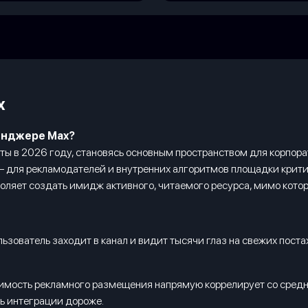
x
енджере Max?
ы в 2026 году, становясь основным пространством для корпор
— для рекламодателей и внутренних алгоритмов площадки крити
воляет создать имидж активного, читаемого ресурса, мимо кото
ьзователь заходит в канал и видит тысячи глаз на свежих постах
имость рекламного размещения напрямую коррелирует со средн
ть интеграции дороже.