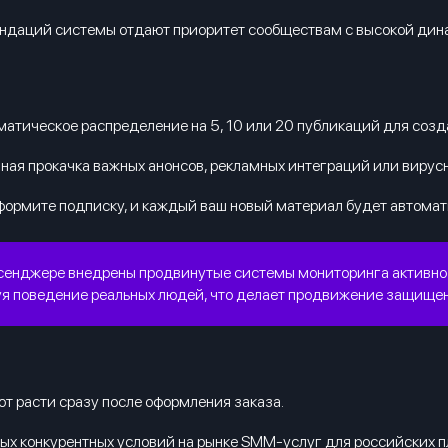
ндаций системы отдают приоритет сообществам с высокой дин
атическое распределение на 5, 10 или 20 публикаций для созд
ная прокачка важных анонсов, рекламных интеграций или вирусн
ормите подписку, и каждый ваш новый материал будет автомати
енджере внедрены продвинутые системы мониторинга активности
я поведение реальных людей, что делает продвижение защищен
т расти сразу после оформления заказа.
ых конкурентных условий на рынке SMM-услуг для российских 