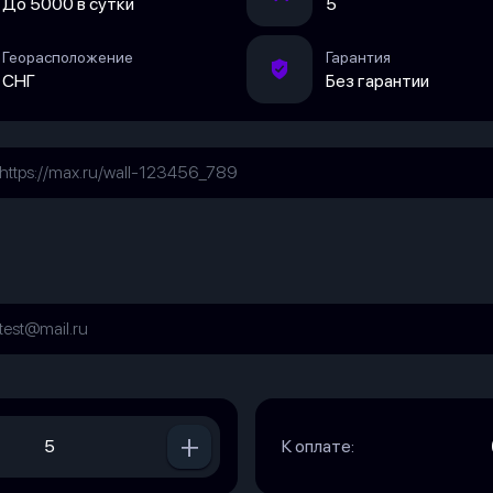
До 5000 в сутки
5
Георасположение
Гарантия
СНГ
Без гарантии
+
К оплате: