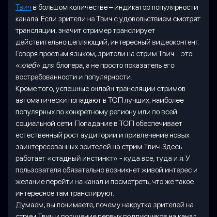
Твич
в большом количестве – индикатор популярности
канала. Если зрители на Твич с удовольствием смотрят
трансляции, значит стример транслирует
действительно цепляющий, интересный видеоконтент.
Говоря простым языком, зрители на стрим Твич – это
«
хлеб
» для блогера, а не просто показатель его
востребованности и популярности.
Кроме того, успешные онлайн трансляции стримов
автоматически попадают в ТОП лучших, наиболее
популярных по конкретному региону или по всей
социальной сети. Попадание в ТОП обеспечивает
естественный рост аудитории и привлечение новых
заинтересованных зрителей на стрим Твич. Здесь
работает «стадный инстинкт» - куда все, туда и я. У
пользователя обязательно возникнет живой интерес и
желание перейти на канал и посмотреть, что же такое
интересное там транслируют.
Думаем, вы понимаете, почему накрутка зрителей на
стрим Твич и получение первых подписчиков на канал