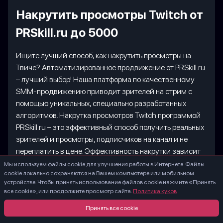
Накрутить просмотры Twitch от
PRSkill.ru до 5000
Ищите лучший способ, как накрутить просмотры на
Твиче? Автоматизированное продвижение от PRSkill.ru
– лучший выбор! Наша платформа по качественному
SMM-продвижению приводит зрителей на стрим с
помощью уникальных, специально разработанных
алгоритмов. Накрутка просмотров Twitch программой
PRSkill.ru – это эффективный способ получить реальных
зрителей и просмотры, подписчиков на канал и не
переплатить в цене. Эффективность накрутки зависит
от креативности стрима, уникальной концепции
Мы используем файлы cookie для улучшения работы в Интернете. Файлы
cookie локально сохраняются на Вашем компьютере или мобильном
трансляции, а также качества видеоконтента. В
устройстве. Чтобы принять использование файлов cookie нажмите «Принять
противном случае просмотры Twitch не принесут
все cookie», или продолжите просмотр сайта.
Политика куков
ожидаемого эффекта – показатель вовлеченности
Принять все cookie
окажется минимальным, а деньги будут потрачены в
пустую.