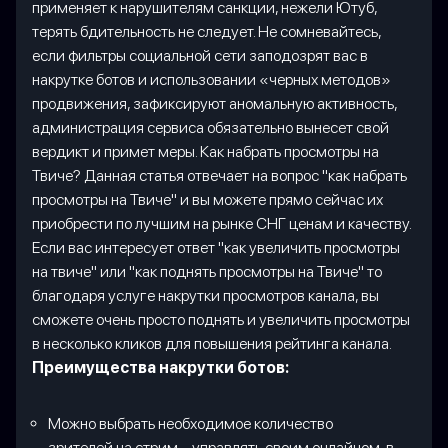
применяет к нарушителям санкции, нежели Ютуб,
терять бдительность не следует. Не сомневайтесь,
если фильтры социальной сети заподозрят вас в
накрутке ботов и использовании «черных методов»
продвижения, зафиксируют аномальную активность,
администрация сервиса обязательно вынесет свой
вердикт и примет меры. Как набрать просмотры на
Твиче? Данная статья отвечает на вопрос "как набрать
просмотры на Твиче" и вы можете прямо сейчас их
приобрести по лучшим на рынке СНГ ценам и качеству.
Если вас интересует ответ "как увеличить просмотры
на твиче" или "как поднять просмотры на Твиче" то
благодаря услуге накрутки просмотров канала, вы
сможете очень просто поднять и увеличить просмотры
в несколько кликов для повышения рейтинга канала.
Преимущества накрутки ботов:
Можно выбрать необходимое количество
зрителей на стрим – управлять своим онлайном, в