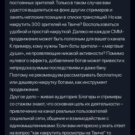
постоянных зрителей. Только в таком случае вам
удастся выделиться на фоне других стримеров и
занять неплохие позиции в списке трансляций. Но как
накрутить 300 зрителей на Твиче? Воспользоваться
удобной и простой накруткой. Далеко не каждое СММ-
продвижение может быть полезным для вашего канала.
К примеру, кому нужны Твич боты зрители – «
мертвые
души
», не проявляющие никакой активности? Помимо
нулевого эффекта, добавление ботов может привести к
непредсказуемым последствиям и даже бану.
Поэтому не рекомендуем рассматривать бесплатную
или дешевую накрутку ботами, как инструмент
продвижения.
Другое дело – живая аудитория. Блогеры и стримеры
со стажем знают, что основная цель их деятельности –
привлечение на канал реальных пользователей
социальной сети, общение и взаимодействие с
единомышленниками. Если вам интересно узнать ответ
на вопрос "как накрутить просмотры на Твиче" то