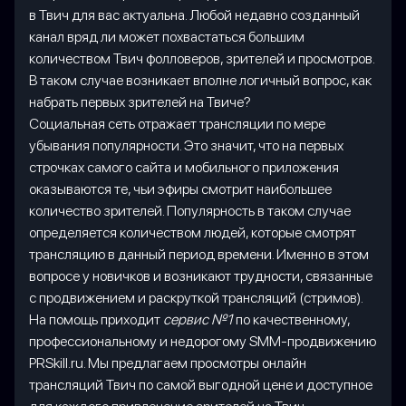
в Твич для вас актуальна. Любой недавно созданный
канал вряд ли может похвастаться большим
количеством Твич фолловеров, зрителей и просмотров.
В таком случае возникает вполне логичный вопрос, как
набрать первых зрителей на Твиче?
Социальная сеть отражает трансляции по мере
убывания популярности. Это значит, что на первых
строчках самого сайта и мобильного приложения
оказываются те, чьи эфиры смотрит наибольшее
количество зрителей. Популярность в таком случае
определяется количеством людей, которые смотрят
трансляцию в данный период времени. Именно в этом
вопросе у новичков и возникают трудности, связанные
с продвижением и раскруткой трансляций (стримов).
На помощь приходит
сервис №1
по качественному,
профессиональному и недорогому SMM-продвижению
PRSkill.ru. Мы предлагаем просмотры онлайн
трансляций Твич по самой выгодной цене и доступное