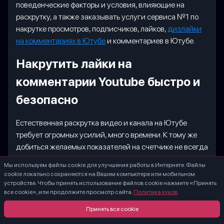
поведенческие факторы и условия, влияющие на
раскрутку, а также заказывать услуги сервиса №1 по
накрутке просмотров, подписчиков, лайков,
дизлайки
на комментариях в Ютубе
и комментариев в Ютубе.
Накрутить лайки на
комментарии Youtube быстро и
безопасно
Естественная раскрутка видео и канала на Ютубе
требует огромных усилий, много времени. К тому же
добиться желаемых показателей на счетчике не всегда
удается даже опытным блогерам. Чтобы заполучить
Мы используем файлы cookie для улучшения работы в Интернете. Файлы
желаемые лайки на комменты или иные ресурсы
cookie локально сохраняются на Вашем компьютере или мобильном
можно прибегнуть к небольшой хитрости –
устройстве. Чтобы принять использование файлов cookie нажмите «Принять
все cookie», или продолжите просмотр сайта.
Политика куков
воспользоваться специальными программами или
услугами сервисов по бесплатному обмену ресурсами.
Принять все cookie
Это не совсем законный инструмент продвижения, так