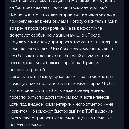
собственнику немалые деньги. Но как же доходность
на YouTube связана с лайками и комментариями?
Все дело в том, что деньги приносят не сами видео, а
прикрепленная к ним реклама, которую зритель видит
во время просмотра ролика. На видеохостинге
действует особый рекламный аукцион. После
подключения к нему при просмотре контента на экране
появляется реклама. Чем более раскрученный канал,
чем больше поклонников и зрителей он имеет, тем
больше рекламы и больше заработка. Принцип
довольно простой.
Организовать раскрутку канала как раз и можно при
помощи лайков на видео или на комментарии. Чтобы
видео приносили прибыль, важно своевременно
побеспокоиться о достаточном количестве лайков.
Если под видео и комментарии много отметок «мне
нравится», он сможет быстро выйти в ТОП выдачи и
ежемесячно приносить своему владельцу немалые
денежные суммы.