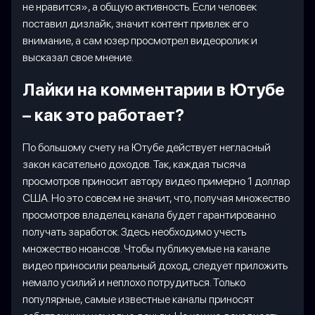
не нравится», а общую активность. Если человек
поставил дизлайк, значит контент привлек его
внимание, а сам юзер просмотрел видеоролик и
высказал свое мнение.
Лайки на комментарии в Ютубе
– как это работает?
По большому счету на Ютубе действует негласный
закон касательно доходов. Так, каждая тысяча
просмотров приносит автору видео примерно 1 доллар
США. Но это совсем не значит, что, получая множество
просмотров владелец канала будет гарантированно
получать заработок. Здесь необходимо учесть
множество нюансов. Чтобы публикуемые на канале
видео приносили реальный доход, следует приложить
немало усилий и неплохо потрудиться. Только
популярные, самые известные каналы приносят