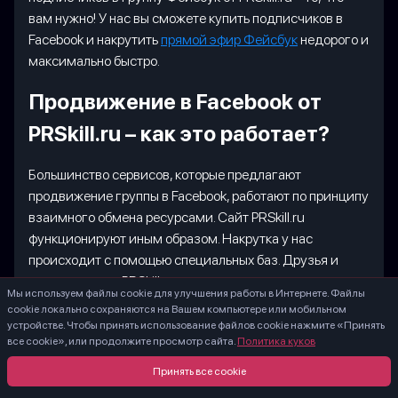
вам нужно! У нас вы сможете купить подписчиков в
Facebook и накрутить
прямой эфир Фейсбук
недорого и
максимально быстро.
Продвижение в Facebook от
PRSkill.ru – как это работает?
Большинство сервисов, которые предлагают
продвижение группы в Facebook, работают по принципу
взаимного обмена ресурсами. Сайт PRSkill.ru
функционируют иным образом. Накрутка у нас
происходит с помощью специальных баз. Друзья и
подписчики от PRSkill.ru не заканчиваются никогда.
Мы используем файлы cookie для улучшения работы в Интернете. Файлы
Сам процесс накрутки предполагает всего несколько
cookie локально сохраняются на Вашем компьютере или мобильном
этапов:
устройстве. Чтобы принять использование файлов cookie нажмите «Принять
все cookie», или продолжите просмотр сайта.
Политика куков
Принять все cookie
Регистрация на сайте через электронную почту
или социальные сети.