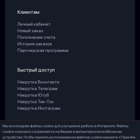
Клиентам
Личный кабинет
Новый заказ
Пополнение счета
История заказов
Партнерская программа
Быстрый доступ
Накрутка Вконтакте
Накрутка Телеграм
Накрутка Ютуб
Накрутка Тик-Ток
Накрутка Инстаграм
Мы используем файлы cookie для улучшения работы в Интернете. Файлы
cookie локально сохраняются на Вашем компьютере или мобильном
БЕЛАЯ СВЕТЛАНА ГЕННАДИЕВНА ИНН 771888066530 ОГРНИП
устройстве. Чтобы принять использование файлов cookie нажмите «Принять
324774600203756, Россия, г. Москва, 107553, ул. Большая Черкизовская, д.20