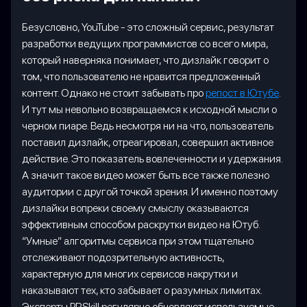
Безусловно, YouTube - это сложный сервис, результат
разработки ведущих программистов со всего мира,
который наверняка понимает, что дизлайк говорит о
том, что пользователю не нравится предложенный
контент. Однако не стоит забывать про
репост в Ютубе
.
И тут мы невольно возвращаемся к исходной мысли о
черном пиаре. Ведь несмотря ни на что, пользователь
поставил дизлайк, отреагировал, совершил активное
действие. Это показатель вовлеченности и удержания.
А значит такое видео может быть все также полезно
аудитории с другой точкой зрения. И именно поэтому
дизлайки вопреки своему смыслу оказываются
эффективным способом раскрутки видео на Ютуб.
“Умные” алгоритмы сервиса при этом тщательно
отслеживают подозрительную активность,
характерную для многих сервисов накрутки и
наказывают тех, кто забывает о разумных лимитах.
Эксперты PRSkill регулярно обновляют используемые