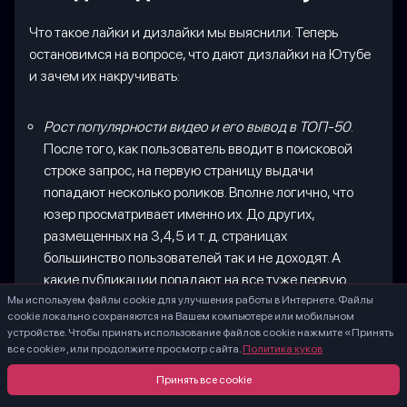
Что такое лайки и дизлайки мы выяснили. Теперь
остановимся на вопросе, что дают дизлайки на Ютубе
и зачем их накручивать:
Рост популярности видео и его вывод в ТОП-50
.
После того, как пользователь вводит в поисковой
строке запрос, на первую страницу выдачи
попадают несколько роликов. Вполне логично, что
юзер просматривает именно их. До других,
размещенных на 3,4,5 и т. д. страницах
большинство пользователей так и не доходят. А
какие публикации попадают на все туже первую
страницу? Конечно же те, которые собрали
Мы используем файлы cookie для улучшения работы в Интернете. Файлы
cookie локально сохраняются на Вашем компьютере или мобильном
максимум лайков, дизлайков и комментариев.
устройстве. Чтобы принять использование файлов cookie нажмите «Принять
все cookie», или продолжите просмотр сайта.
Политика куков
Повышение доверия со стороны зрителей и
клиентов
. Какому контенту человек,
Принять все cookie
просматривающий ролики, доверяет более всего?