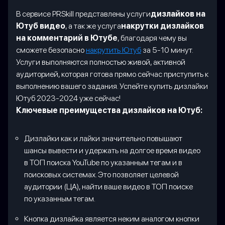
В сервисе PRSkill представлены услуги
дизлайков на
Ютуб видео
, а так же услуга
накрутки дизлайков
на комментарий в Ютубе
, благодаря чему вы
сможете безопасно
накрутить Ютуб
за 5-10 минут.
Услуги выполняются полностью живой, активной
аудиторией, которая готова прямо сейчас приступить к
выполнению вашего задания. Успейте купить дизлайки
Ютуб 2023-2024 уже сейчас!
Ключевые преимущества дизлайков на Ютуб:
Дизлайки как и лайки значительно повышают
шансы вывести и удержать на долгое время видео
в ТОП поиска YouTube по указанным тегам и в
поисковых системах. Это позволяет целевой
аудитории (ЦА), найти ваше видео в ТОП поиске
по указанным тегам.
Кнопка дизлайка является неким аналогом кнопки