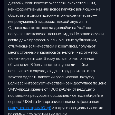
дизлайк, если контент оказался некачественным,
неинформативным или вовсе пагубно влияющим на
общество, а само видео имело низкое качество —
непродуманный видеоряд, плохой звук и т. п.
Однако далеко не всегда дизлайки на YouTube
получают низкокачественные видео. Не редки случаи,
когда даже профессионально снятые публикации,
отличающиеся качеством и креативом, получают
много странных и казалось бы нелогичных отметок
«мне не нравится». Этому есть вполне логичное
объяснение. В большинстве случае дизлайки
появляются в случае, когда автору ролика кто-то
захотел сделать пакость и организовал накрутку.
Если вас интересует качественное и доступное по цене
SMM-продвижение от 1000 рублей от ведущего
поставщика ресурсов в социальных сетях, выбирайте
сервис PRSkill.ru. Мы организовываем эффективная
накрутка на стрим Ютуб
и в других социальных сетях
по самым демократичным ценам.