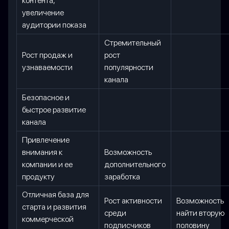
контента,
увеличение
аудитории показа
Стремительный
Рост продаж и
рост
узнаваемости
популярности
канала
Безопасное и
быстрое развитие
канала
Привлечение
внимания к
Возможность
компании и ее
дополнительного
продукту
заработка
Отличная база для
Рост активности
Возможность
старта и развития
среди
найти вторую
коммерческой
подписчиков
половину