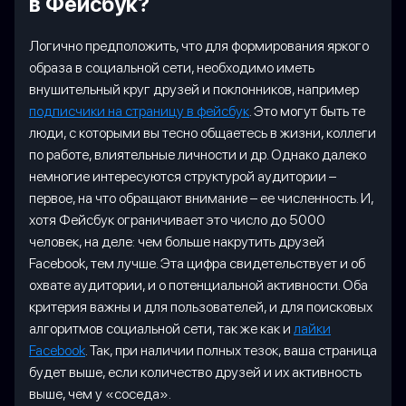
в Фейсбук?
Логично предположить, что для формирования яркого
образа в социальной сети, необходимо иметь
внушительный круг друзей и поклонников, например
подписчики на страницу в фейсбук
. Это могут быть те
люди, с которыми вы тесно общаетесь в жизни, коллеги
по работе, влиятельные личности и др. Однако далеко
немногие интересуются структурой аудитории –
первое, на что обращают внимание – ее численность. И,
хотя Фейсбук ограничивает это число до 5000
человек, на деле: чем больше накрутить друзей
Facebook, тем лучше. Эта цифра свидетельствует и об
охвате аудитории, и о потенциальной активности. Оба
критерия важны и для пользователей, и для поисковых
алгоритмов социальной сети, так же как и
лайки
Facebook
. Так, при наличии полных тезок, ваша страница
будет выше, если количество друзей и их активность
выше, чем у «соседа».