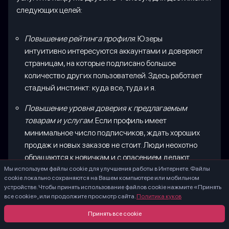
следующих целей:
Повышение рейтинга профиля
. Юзеры
интуитивно интересуются аккаунтами и доверяют
страницам, на которые подписано большое
количество других пользователей. Здесь работает
стадный инстинкт: куда все, туда и я.
Повышение уровня доверия к предлагаемым
товарам и услугам
. Если профиль имеет
минимальное число подписчиков, ждать хороших
продаж и новых заказов не стоит. Люди неохотно
обращаются к новичкам и с опасением делают
покупки на малоизвестных страницах со
Мы используем файлы cookie для улучшения работы в Интернете. Файлы
cookie локально сохраняются на Вашем компьютере или мобильном
сравнительно небольшой аудиторией.
устройстве. Чтобы принять использование файлов cookie нажмите «Принять
все cookie», или продолжите просмотр сайта.
Политика куков
Распространение информации
. Имея большое
количество фолловеров, намного проще
Принять все cookie
распространить по социальной сети важные