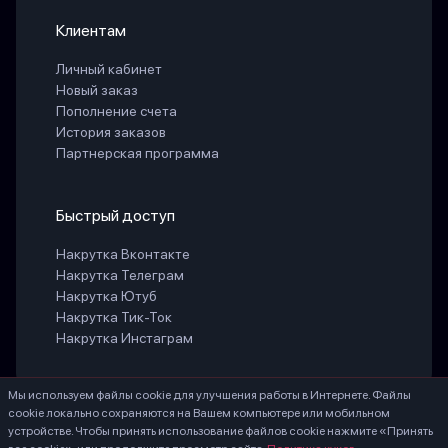
Клиентам
Личный кабинет
Новый заказ
Пополнение счета
История заказов
Партнерская программа
Быстрый доступ
Накрутка Вконтакте
Накрутка Телеграм
Накрутка Ютуб
Накрутка Тик-Ток
Накрутка Инстаграм
Мы используем файлы cookie для улучшения работы в Интернете. Файлы
cookie локально сохраняются на Вашем компьютере или мобильном
БЕЛАЯ СВЕТЛАНА ГЕННАДИЕВНА ИНН 771888066530 ОГРНИП
устройстве. Чтобы принять использование файлов cookie нажмите «Принять
324774600203756, Россия, г. Москва, 107553, ул. Большая Черкизовская, д.20