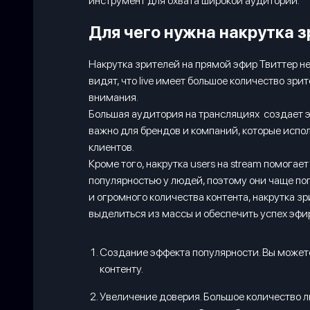
инструмент для охвата широкой аудитории.
Для чего нужна накрутка з
Накрутка зрителей на прямой эфир Твиттер н
видят, что live имеет большое количество зри
внимания.
Большая аудитория на трансляциях создает э
важно для брендов и компаний, которые испо
клиентов.
Кроме того, накрутка users на stream помога
популярностью у людей, поэтому они чаще по
и огромного количества контента, накрутка з
выделиться из массы и обеспечить успех эфи
Создание эффекта популярности. Вы может
контенту.
Увеличение доверия. Большое количество л