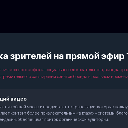
а зрителей на прямой эфир
ия мощного эффекта социального доказательства, вывода тра
стремительного расширения охватов бренда в реальном времени
ций видео
яют из общей массы и продвигают те трансляции, которые польз
лает контент более привлекательным «в глазах» системы, благ
мендаций, обеспечивая приток органической аудитории.