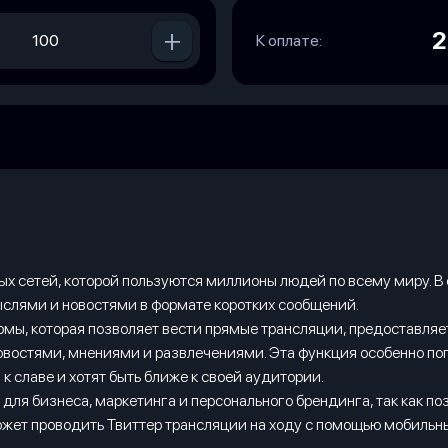
+
2
К оплате:
ных сетей, которой пользуются миллионы людей по всему миру. 
ыслями и новостями в формате коротких сообщений.
тформы, которая позволяет вести прямые трансляции, предоставл
востями, мнениями и развлечениями. Эта функция особенно поп
к славе и хотят быть ближе к своей аудитории.
для бизнеса, маркетинга и персонального брендинга, так как п
ет проводить Твиттер трансляции на ходу с помощью мобильных у