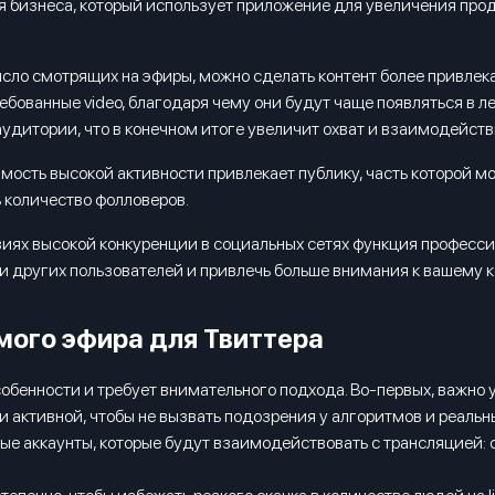
ля бизнеса, который использует приложение для увеличения пр
сло смотрящих на эфиры, можно сделать контент более привлека
ованные video, благодаря чему они будут чаще появляться в ле
удитории, что в конечном итоге увеличит охват и взаимодейств
мость высокой активности привлекает публику, часть которой мо
 количество фолловеров.
иях высокой конкуренции в социальных сетях функция професси
 других пользователей и привлечь больше внимания к вашему к
мого эфира для Твиттера
обенности и требует внимательного подхода. Во-первых, важно у
и активной, чтобы не вызвать подозрения у алгоритмов и реальн
ые аккаунты, которые будут взаимодействовать с трансляцией: 