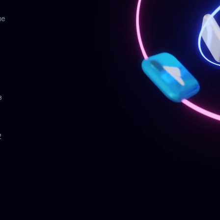
ле
в
2