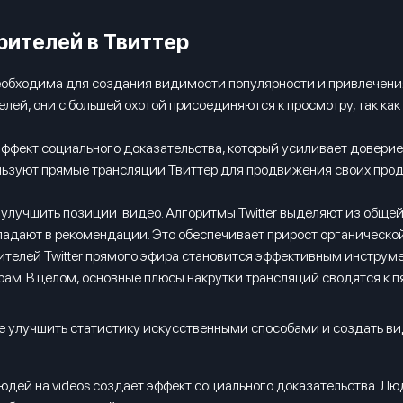
рителей в Твиттер
еобходима для создания видимости популярности и привлечения
телей, они с большей охотой присоединяются к просмотру, так как
ффект социального доказательства, который усиливает доверие 
льзуют прямые трансляции Твиттер для продвижения своих проду
ет улучшить позиции видео. Алгоритмы Twitter выделяют из обще
падают в рекомендации. Это обеспечивает прирост органическо
рителей Twitter прямого эфира становится эффективным инструм
рам. В целом, основные плюсы накрутки трансляций сводятся к 
е улучшить статистику искусственными способами и создать ви
юдей на videos создает эффект социального доказательства. Люд