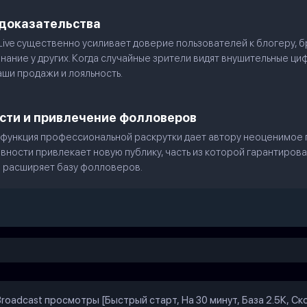
 доказательства
r Live существенно усиливает доверие пользователей к блогеру, 
знание у других. Когда случайные зрители видят внушительные ци
аши продажи и лояльность.
сти и привлечение фолловеров
 функция профессиональной раскрутки дает автору неоценимое 
вности привлекает новую публику, часть из которой гарантиров
 расширяет базу фолловеров.
Broadcast просмотры [Быстрый старт, На 30 минут, База 2.5К, Ск