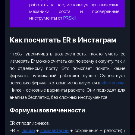
работать на вас, используя органические
механики роста и проверенные
инструменты от
PRSkill
Как посчитать ER в Инстаграм
Чтобы увеличивать вовлеченность, нужно уметь ее
измерять. Er можно считать как по всему аккаунту, так и
по отдельному посту. Это помогает понять, какие
форматы публикаций работают лучше. Существует
несколько формул, которые
используются в
Инстаграм
.
Ниже - основные варианты расчета. Они подходят для
анализа бесплатно, без сложных инструментов.
Формулы вовлеченности
ER от подписчиков:
ER = (
лайки
+
комментарии
+ сохранения + репосты) /