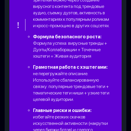
вирусного контента под трендовые
аудио, съемку дуэтов, активность в
комментариях к популярным роликам
и кросс-промоцию в других соцсетях.
Формула безопасного роста:
Формула успеха: вирусные тренды +
Дуэты/Коллаборации + Точечные
хэштеги = Живая аудитория
Грамотная работа с хэштегами:
не перегружайте описание.
Используйте сбалансированную
связку: популярные трендовые теги +
тематические теги ниши + узкие теги
целевой аудитории.
Главные риски и ошибки:
избегайте резких скачков
искусственной активности (накрутки
через биржи ботов) и слепого