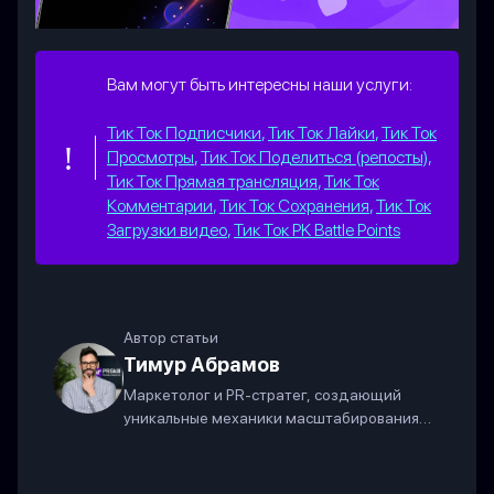
Вам могут быть интересны наши услуги:
Тик Ток Подписчики
,
Тик Ток Лайки
,
Тик Ток
Просмотры
,
Тик Ток Поделиться (репосты)
,
Тик Ток Прямая трансляция
,
Тик Ток
Комментарии
,
Тик Ток Сохранения
,
Тик Ток
Загрузки видео
,
Тик Ток PK Battle Points
Автор статьи
Тимур Абрамов
Маркетолог и PR-стратег, создающий
уникальные механики масштабирования
бизнеса в современных соцсетях.