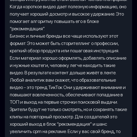
Когда короткое видео дает полезную информацию, оно
получает хороший досмотр и высокое удержание. Это
помогает алгоритму повышать его в блоке
“рекомендация”.
Бизнес и личные бренды все чаще используют этот
формат. Это может быть сторителлинг о профессии,
краткий обзор продукта или пошаговая инструкция.
Если материал хорошо оформлять, добавлять описание
и нужные хэштеги, человеку легче находить такие
видео. В результате контент дольше живёт в ленте.
Любой аналитик вам скажет, что образовательные
видео - это тренд ТикТок Они удерживают внимание и
повышают вовлеченность, обеспечивают попадание в
ТОП и выход на первые строчки поисковой выдачи.
Зрители будут не только смотреть, но и сохранять такие
клипы на повторный просмотр. Для создателей это
хороший выход в блок “рекомендация” и шанс
увеличить cpm на рекламе. Если у вас свой бренд, то