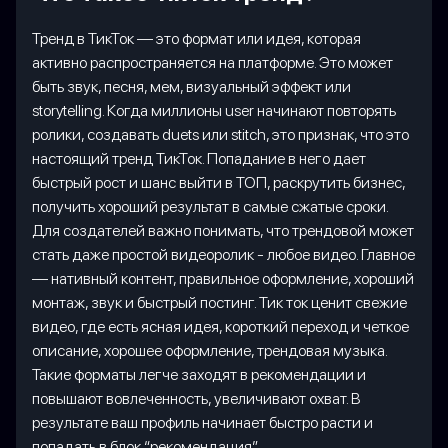
Тренд в ТикТок — это формат или идея, которая
активно распространяется на платформе. Это может
быть звук, песня, мем, визуальный эффект или
storytelling. Когда миллионы user начинают повторять
ролики, создавать duets или stitch, это признак, что это
настоящий тренд ТикТок. Попадание в него дает
быстрый рост и шанс выйти в ТОП, раскрутить бизнес,
получить хороший результат в самые сжатые сроки.
Для создателей важно понимать, что трендовой может
стать даже простой видеоролик - любое видео. Главное
— нативный контент, правильное оформление, хороший
монтаж, звук и быстрый постинг. Тик ток ценит свежие
видео, где есть ясная идея, короткий переход и четкое
описание, хорошее оформление, трендовая музыка.
Такие форматы легче заходят в рекомендации и
повышают вовлеченность, увеличивают охват. В
результате ваш профиль начинает быстро расти и
попадать в блок “рекомендация”.