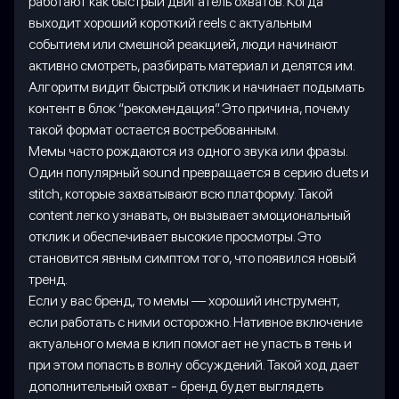
работают как быстрый двигатель охватов. Когда
выходит хороший короткий reels с актуальным
событием или смешной реакцией, люди начинают
активно смотреть, разбирать материал и делятся им.
Алгоритм видит быстрый отклик и начинает подымать
контент в блок “рекомендация”. Это причина, почему
такой формат остается востребованным.
Мемы часто рождаются из одного звука или фразы.
Один популярный sound превращается в серию duets и
stitch, которые захватывают всю платформу. Такой
content легко узнавать, он вызывает эмоциональный
отклик и обеспечивает высокие просмотры. Это
становится явным симптом того, что появился новый
тренд.
Если у вас бренд, то мемы — хороший инструмент,
если работать с ними осторожно. Нативное включение
актуального мема в клип помогает не упасть в тень и
при этом попасть в волну обсуждений. Такой ход дает
дополнительный охват - бренд будет выглядеть