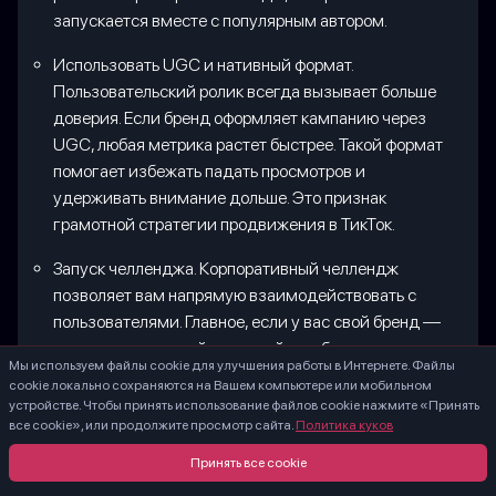
запускается вместе с популярным автором.
Использовать UGC и нативный формат.
Пользовательский ролик всегда вызывает больше
доверия. Если бренд оформляет кампанию через
UGC, любая метрика растет быстрее. Такой формат
помогает избежать падать просмотров и
удерживать внимание дольше. Это признак
грамотной стратегии продвижения в ТикТок.
Запуск челленджа. Корпоративный челлендж
позволяет вам напрямую взаимодействовать с
пользователями. Главное, если у вас свой бренд —
придумать хороший сценарий и добавить
Мы используем файлы cookie для улучшения работы в Интернете. Файлы
актуальные хештеги. Если сделать правила
cookie локально сохраняются на Вашем компьютере или мобильном
простыми и понятными, охват увеличивать быстро.
устройстве. Чтобы принять использование файлов cookie нажмите «Принять
Часто такие кампании выходить в reels и shorts
все cookie», или продолжите просмотр сайта.
Политика куков
через кросс постинг.
Принять все cookie