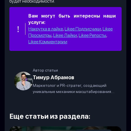
будет необходимости.
Вам могут быть интересны наши
услуги:
Накрутка в лайке
,
Likee Подписчики
,
Likee
Просмотры
,
Likee Лайки
,
Likee Репосты
,
Likee Комментарии
Автор статьи
Тимур Абрамов
Маркетолог и PR-стратег, создающий
уникальные механики масштабирования
бизнеса в современных соцсетях.
Еще статьи из раздела: