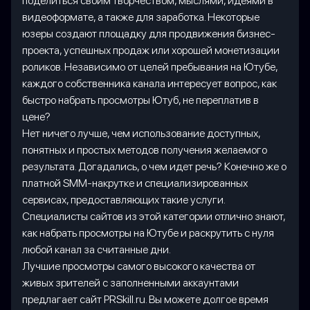
поделиться своим творчеством, мыслями, идеями в
видеоформате, а также для заработка. Некоторые
юзеры создают площадку для продвижения бизнес-
проекта, успешных продаж или хорошей монетизации
роликов. Независимо от целей пребывания на Ютубе,
каждого собственника канала интересует вопрос, как
быстро набрать просмотры Ютуб, не переплатив в
цене?
Нет ничего лучше, чем использование доступных,
понятных и простых методов получения желаемого
результата. Догадались, о чем идет речь? Конечно же о
платной SMM-накрутке и специализированных
сервисах, предоставляющих такие услуги.
Специалисты сайтов из этой категории отлично знают,
как набрать просмотры на Ютубе и раскрутить с нуля
любой канал за считанные дни.
Лучшие просмотры самого высокого качества от
живых зрителей с заполненными аккаунтами
предлагает сайт PRSkill.ru. Вы можете долгое время