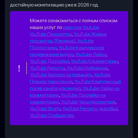
достойную монетизацию уже в 2026 год.
Можете ознакомиться с полным списком
наших услуг по
накрутке Youtube
:
YouTube Просмотры
,
YouTube Живые
просмотры [Реклама]
,
YouTube
Подписчики
,
YouTube Комплексное
продвижение видео
,
YouTube Лайки
,
YouTube Дизлайки
,
YouTube Комментарии
,
YouTube Репосты
,
YouTube Избранное
,
YouTube Зрители на премьеру
,
YouTube
Прямая трансляция
,
YouTube Комплексный
посев канала или видео
,
YouTube Лайки на
комментарии
,
YouTube Дизлайки на
комментарии
,
YouTube Часы просмотров
,
YouTube Shorts
,
YouTube Репорты (жалобы)
,
YouTube Сообщество
.