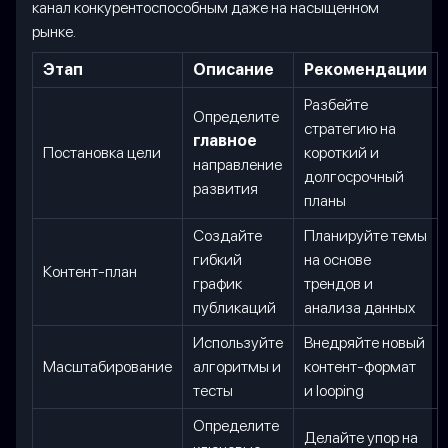
канал конкурентоспособным даже на насыщенном
рынке.
Этап
Описание
Рекомендации
Разбейте
Определите
стратегию на
главное
Постановка цели
короткий и
направление
долгосрочный
развития
планы
Создайте
Планируйте темы
гибкий
на основе
Контент-план
график
трендов и
публикаций
анализа данных
Используйте
Внедряйте новый
Масштабирование
алгоритмы и
контент-формат
тесты
и looping
Определите
Делайте упор на