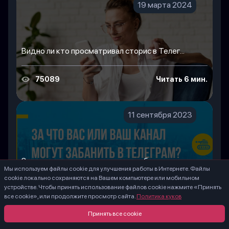
19 марта 2024
Видно ли кто просматривал сторис в Телег...
75089
Читать 6 мин.
11 сентября 2023
За что вас или ваш канал могут забанить ...
Мы используем файлы cookie для улучшения работы в Интернете. Файлы
cookie локально сохраняются на Вашем компьютере или мобильном
устройстве. Чтобы принять использование файлов cookie нажмите «Принять
36179
Читать 15 мин.
все cookie», или продолжите просмотр сайта.
Политика куков
Принять все cookie