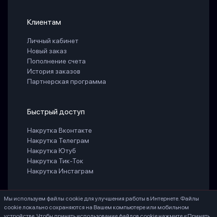
Клиентам
Личный кабинет
Новый заказ
Пополнение счета
История заказов
Партнерская программа
Быстрый доступ
Накрутка Вконтакте
Накрутка Телеграм
Накрутка Ютуб
Накрутка Тик-Ток
Накрутка Инстаграм
Мы используем файлы cookie для улучшения работы в Интернете. Файлы
cookie локально сохраняются на Вашем компьютере или мобильном
БЕЛАЯ СВЕТЛАНА ГЕННАДИЕВНА ИНН 771888066530 ОГРНИП
устройстве. Чтобы принять использование файлов cookie нажмите «Принять
324774600203756, Россия, г. Москва, 107553, ул. Большая Черкизовская, д.20