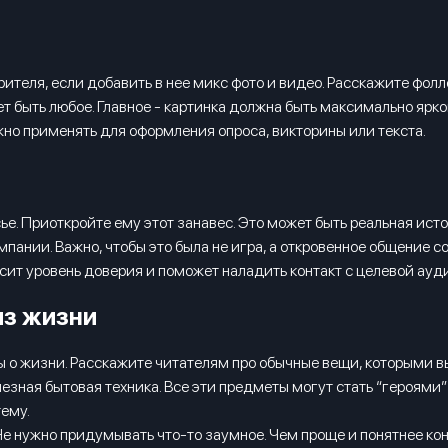
ителя, если добавить в нее микс фото и видео. Расскажите фол
т быть любое. Главное - картинка должна быть максимально ярк
жно применять для оформления опроса, викторины или текста.
ье. Приоткройте ему этот занавес. Это может быть реальная ист
пании. Важно, чтобы это была не игра, а откровенное общение с
высит уровень доверия и поможет наладить контакт с целевой ау
из жизни
ы о жизни. Расскажите читателям про обычные вещи, которыми в
зная бытовая техника. Все эти предметы могут стать “героями”
тему.
 нужно придумывать что-то заумное. Чем проще и понятнее конт