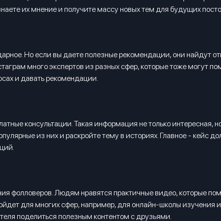
наете их мнение и получите массу новых тем для будущих посто
арное. Но если вы даете полезные рекомендации, они найдут отк
нстаграм много экспертов из разных сфер, которые тоже могут п
осах и давать рекомендации.
латные консультации. Такая информация не только интересная, н
опулярные из них и раскройте тему в историях. Главное - кейс д
ций.
я фолловеров. Людям нравятся практичные видео, которые пом
ойдет для многих сфер, например, для онлайн-школы изучения и
рителя поделиться полезным контентом с друзьями.