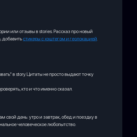
ии или отзывы в stories. Рассказ про новый
о, добавить
стикеры с хэштегом и геолокацией
.
ть” в story. Цитаты не просто выдают точку
оверять, кто и что именно сказал.
 свой день: утро и завтрак, обед и поездку в
анальное человеческое любопытство.