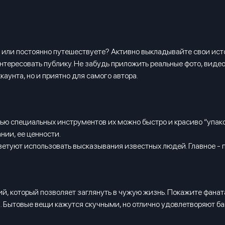
или постоянно путешествуете? Активно выкладывайте свои истор
интересовать публику. Не забудь приложить реальные фото, виде
каунта, но и приятно для самого автора.
 специальных инструментов их можно быстро и красиво “упакова
нии, ее ценности.
туют использовать высказывания известных людей. Главное - пр
, который позволяет заглянуть в чужую жизнь. Покажите фанатам
и. Бытовые вещи кажутся скучными, но отлично удовлетворяют б