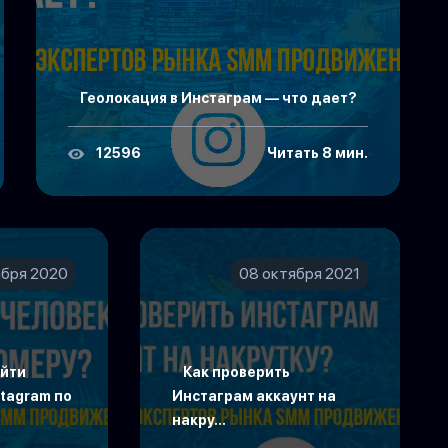
Геолокация в Инстаграм — что дает?
12596
Читать 8 мин.
абря 2020
08 октября 2021
айти
Как проверить
stagram по
Инстаграм аккаунт на
накру...