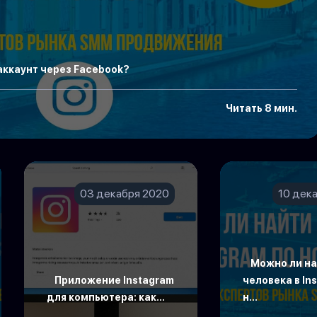
аккаунт через Facebook?
Читать 8 мин.
03 декабря 2020
10 дек
Можно ли н
Приложение Instagram
человека в In
для компьютера: как...
н...