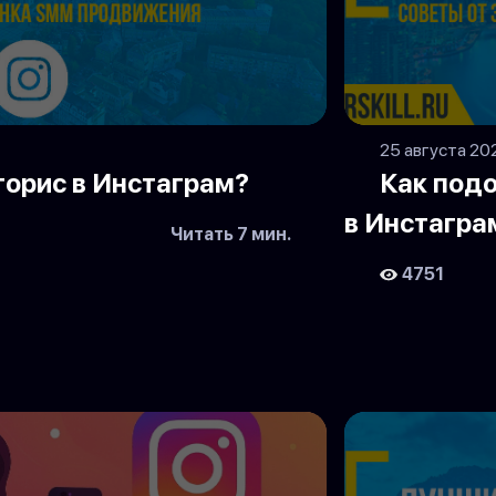
25 августа 20
торис в Инстаграм?
Как под
в Инстагра
Читать 7 мин.
4751